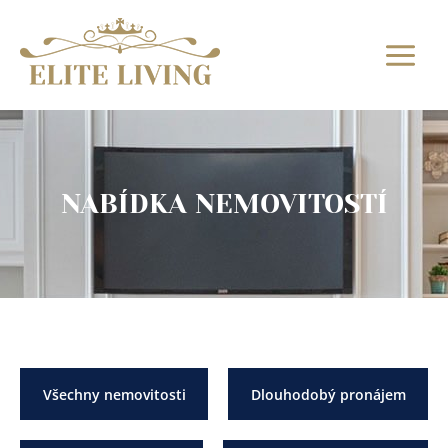
Přeskočit
na
obsah
NABÍDKA NEMOVITOSTÍ
Všechny nemovitosti
Dlouhodobý pronájem